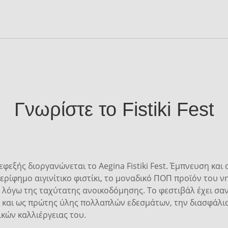
Γνωρίστε το Fistiki Fest
 εφεξής διοργανώνεται το Aegina Fistiki Fest. Έμπνευση κα
ερίφημο αιγινίτικο φιστίκι, το μοναδικό ΠΟΠ προϊόν του ν
λόγω της ταχύτατης ανοικοδόμησης. Το φεστιβάλ έχει σαν
ς και ως πρώτης ύλης πολλαπλών εδεσμάτων, την διασφάλισ
κών καλλιέργειας του.