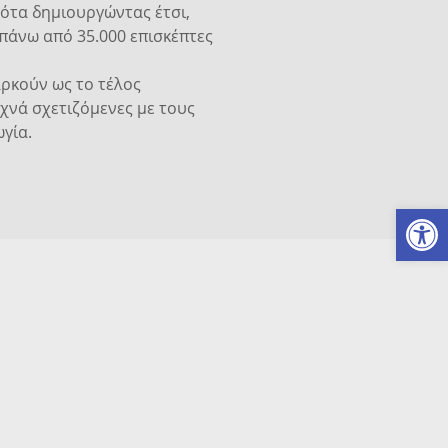
νότα δημιουργώντας έτσι,
πάνω από 35.000 επισκέπτες
αρκούν ως το τέλος
υχνά σχετιζόμενες με τους
ωγία.
Ανοίξτε